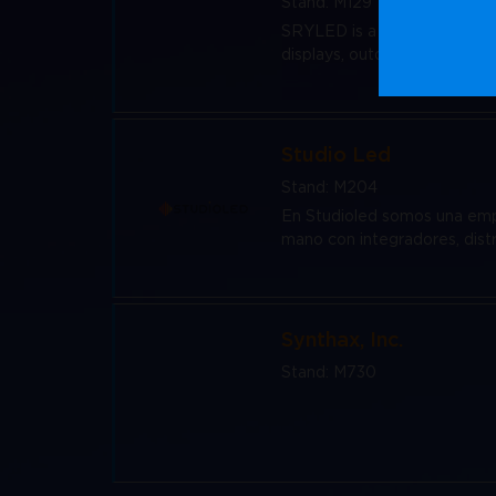
Stand: M129
SRYLED is a leading display m
displays, outdoor displays, or
Studio Led
Stand: M204
En Studioled somos una empr
mano con integradores, distr
Synthax, Inc.
Stand: M730