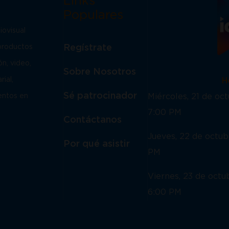
Links
Populares
iovisual
Regístrate
 productos
ón, video,
Sobre Nosotros
rial,
Horar
Sé patrocinador
Miércoles, 21 de o
ventos en
7:00 PM
Contáctanos
Jueves, 22 de octu
Por qué asistir
PM
Viernes, 23 de oct
6:00 PM