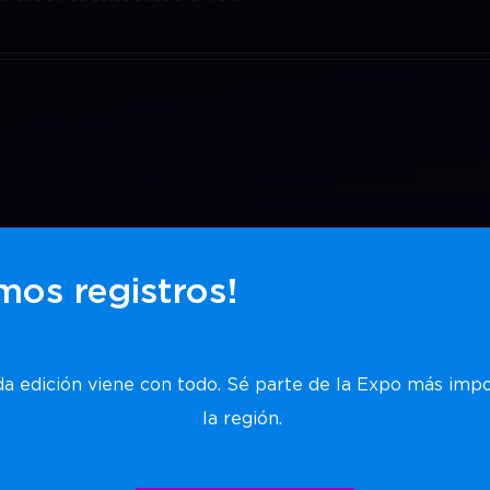
mos registros!
os colaborando con expertos de la industria por más de 50 años. 
sólidas relaciones entre distintas ...
a edición viene con todo. Sé parte de la Expo más imp
la región.
nics