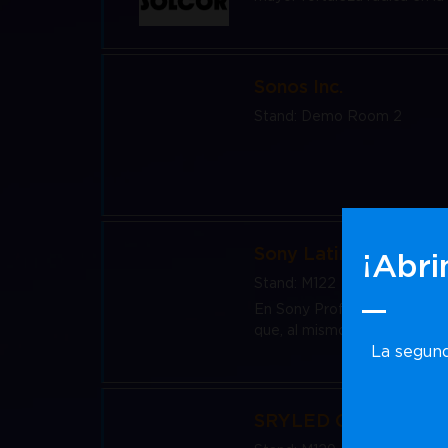
Sonos Inc.
Stand: Demo Room 2
Sony Latin America
¡Abri
Stand: M122
En Sony Profesional, llevam
que, al mismo tiempo, genera 
La segund
SRYLED Optoelectro