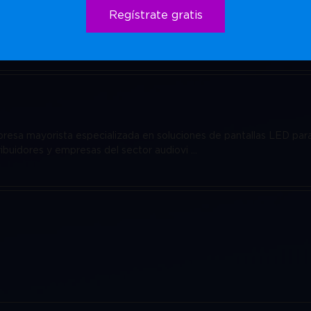
Regístrate gratis
anufacturer, specializing in high-quality LED display solutions for 
 stage event displays, we offe ...
esa mayorista especializada en soluciones de pantallas LED para
ibuidores y empresas del sector audiovi ...