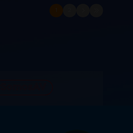
1
2
#SomosAV