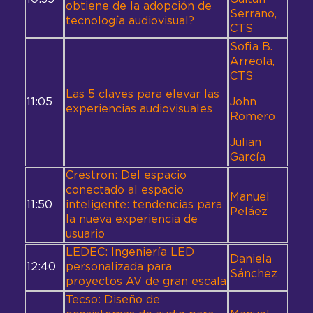
obtiene de la adopción de
Serrano,
tecnología audiovisual?
CTS
Sofia B.
Arreola,
CTS
Las 5 claves para elevar las
11:05
John
experiencias audiovisuales
Romero
Julian
García
Crestron: Del espacio
conectado al espacio
Manuel
11:50
inteligente: tendencias para
Peláez
la nueva experiencia de
usuario
LEDEC: Ingeniería LED
Daniela
12:40
personalizada para
Sánchez
proyectos AV de gran escala
Tecso: Diseño de