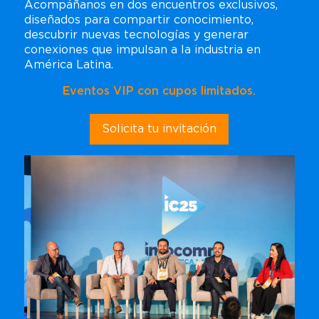
Acompáñanos en dos encuentros exclusivos,
Regístrate
Carta para visa
Amplía Tu Alcance
Nuestro Equipo
Marcas presentes
Mezzanine
diseñados para compartir conocimiento,
Bangkok
descubrir nuevas tecnologías y generar
Planta de Exposición
Buscar
Sé Patrocinador
conexiones que impulsan a la industria en
Beijing
Mezzanine
América Latina.
Pro Training
Mumbai
Centro de Recursos para
Eventos VIP con cupos limitados.
Sydney (Integrate)
Expositores
Regístrate gratis
Solicita tu invitación
Exhibe con nosotros
Facebook
Instagram
Linkedin
Xchange
Youtube
WhatsApp