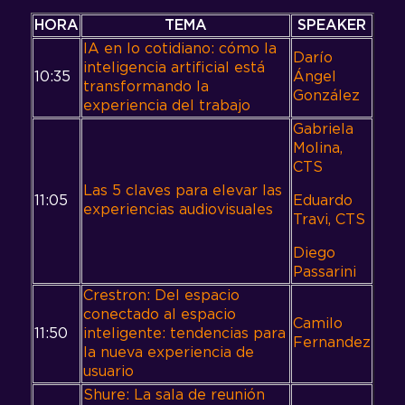
HORA
TEMA
SPEAKER
IA en lo cotidiano: cómo la
Darío
inteligencia artificial está
10:35
Ángel
transformando la
González
experiencia del trabajo
Gabriela
Molina,
CTS
Las 5 claves para elevar las
11:05
Eduardo
experiencias audiovisuales
Travi, CTS
Diego
Passarini
Crestron: Del espacio
conectado al espacio
Camilo
11:50
inteligente: tendencias para
Fernandez
la nueva experiencia de
usuario
Shure: La sala de reunión