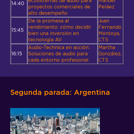
ecosistemas de audio para
Manuel
14:40
proyectos comerciales de
Peláez
alto desempeño
De la promesa al
Juan
rendimiento: cómo decidir
Fernando
15:45
bien una inversión en
Montoya,
tecnología AV
CTS
Audio-Technica en acción:
Martha
16:15
Soluciones de audio para
González,
cada entorno profesional
CTS
Segunda parada: Argentina