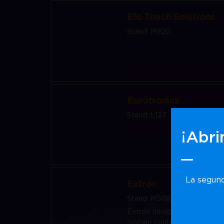
Elo Touch Solutions
Stand: M920
Eurotronics
Stand: L127
¡Abri
La segund
Extron
Stand: M508
Extron designs and manufactu
system control for a wide var