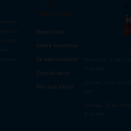
Links
Populares
iovisual
Regístrate
 productos
ón, video,
Sobre Nosotros
rial,
Horar
Sé patrocinador
Miércoles, 21 de o
ventos en
7:00 PM
Contáctanos
Jueves, 22 de octu
Por qué asistir
PM
Viernes, 23 de oct
6:00 PM