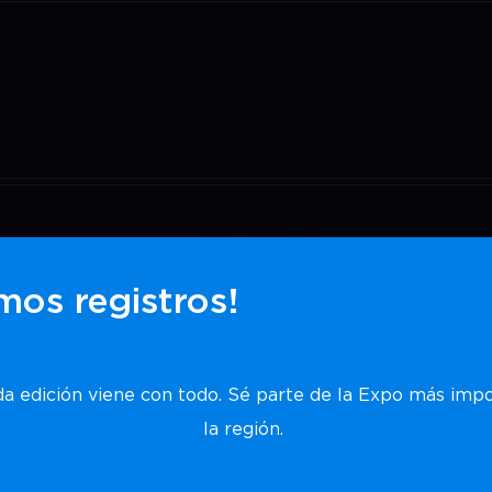
mos registros!
a edición viene con todo. Sé parte de la Expo más imp
la región.
res advanced audio-visual technologies that deliver exceptional im
iety of professional environments. ...