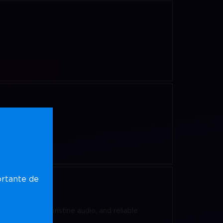
ortante de
age quality, pristine audio, and reliable