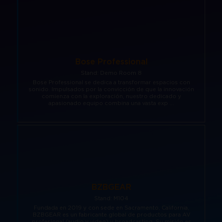
Regístrate
Carta para visa
Amplía Tu Alcance
Nuestro Equipo
Marcas presentes
Mezzanine
Bangkok
Planta de Exposición
Buscar
Sé Patrocinador
Beijing
Mezzanine
Pro Training
Mumbai
Bose Professional
Centro de Recursos para
Stand: Demo Room 8
Sydney (Integrate)
Expositores
Regístrate gratis
Bose Professional se dedica a transformar espacios con
sonido. Impulsados por la convicción de que la innovación
comienza con la exploración, nuestro dedicado y
Exhibe con nosotros
apasionado equipo combina una vasta exp ...
Facebook
Instagram
Linkedin
Xchange
Youtube
WhatsApp
BZBGEAR
Stand: M104
Fundada en 2019 y con sede en Sacramento, California,
BZBGEAR es un fabricante global de productos para AV
profesional (audio y video) y broadcasting. Su misión es