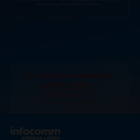
brindar soluciones de AV y transmisi ...
En InfoComm América
Latina, todos
#SomosAV