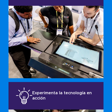
El salón de exposiciones está repleto de las
últimas tecnologías y soluciones de audio y
video profesional de la mano de las mejores
marcas del mercado. Si buscas algo en
particular o deseas generar algunas ideas, lo
encontrarás aquí.
Experimenta la tecnología en
acción