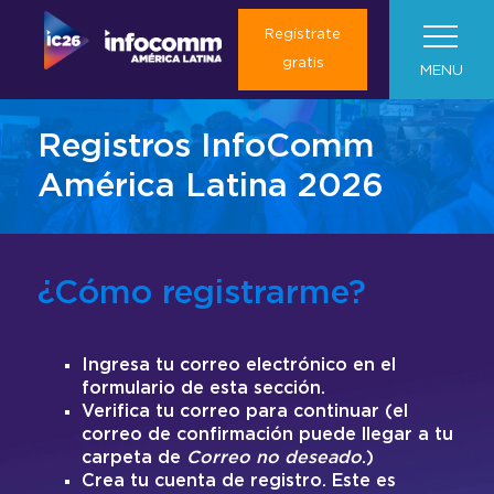
Regístrate
gratis
MENU
Registros InfoComm
Sobre Nosotros
América Latina 2026
Visítanos
Sobre InfoComm América Latina
Planifica tu viaje
Noticias
Acerca de Infocomm América
Marketing toolkit
¿Cómo registrarme?
Latina
Resultados 2025
Expositores
Viajes y Transportes
Formulario para Medios
Roadshows
Galería 2025
¿Qué encontrarás en InfoComm
Ingresa tu correo electrónico en el
Reserva tu hotel
Sala de Prensa
Global
formulario de esta sección.
Quiero ser Expositor
América Latina?
Verifica tu correo para continuar (el
Sala de Exposiciones
Servicio de Concierge
Asociación con Medios
Colombia & Argentina
correo de confirmación puede llegar a tu
Contáctanos
Expositores Actuales
Las Vegas
Expón en InfoComm América Latina
carpeta de
Correo no deseado
.)
Convence a tu jefe
Experiencias
Plano Piso de Exposiciones
Crea tu cuenta de registro. Este es
Barcelona (ISE)