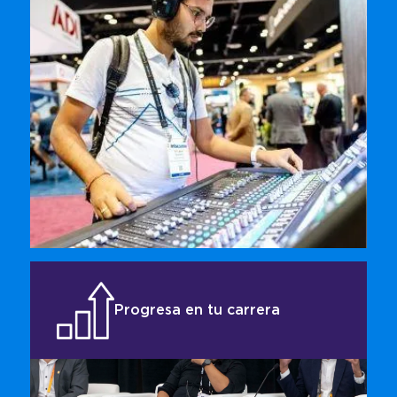
Sumérgete en nuestras salas demo de audio y
vive una experiencia sonora envolvente.
Equipos de última generación, configuraciones
profesionales. Descubre cómo el sonido
transforma espacios y lleva tus proyectos y tu
negocio al siguiente nivel.
Progresa en tu carrera
Programas educativos y presentaciones de
nivel mundial. Con una amplia variedad de