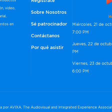
Regístrate
 productos
ón, video,
Sobre Nosotros
rial,
Horar
Sé patrocinador
Miércoles, 21 de o
ventos en
7:00 PM
Contáctanos
Jueves, 22 de octu
Por qué asistir
PM
Viernes, 23 de oct
6:00 PM
 por AVIXA, The Audiovisual and Integrated Experience Associa