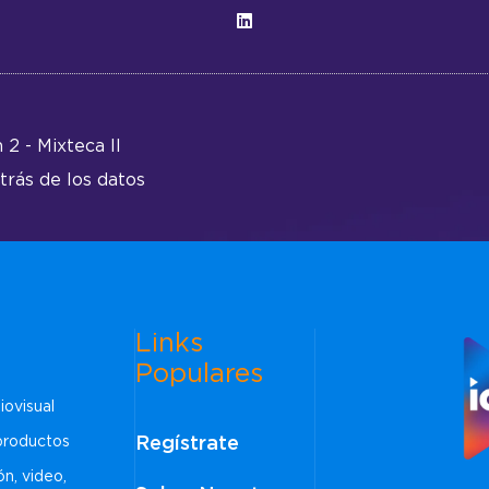
2 - Mixteca II
trás de los datos
Links
Populares
iovisual
Regístrate
 productos
ón, video,