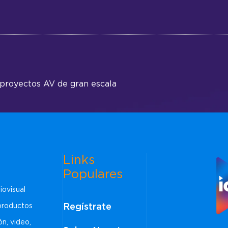
 proyectos AV de gran escala
Links
Populares
iovisual
Regístrate
 productos
ón, video,