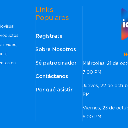
Links
Populares
iovisual
Regístrate
 productos
ón, video,
Sobre Nosotros
rial,
Horar
Sé patrocinador
Miércoles, 21 de o
ventos en
7:00 PM
Contáctanos
Jueves, 22 de octu
Por qué asistir
PM
Viernes, 23 de oct
6:00 PM