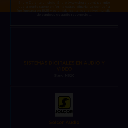
Shure Durante un siglo, Shure (www.shure.com) permite
que la gente suene en forma extraordinaria. La compañía
fue fundada en 1925 y es un fabricante líder a nivel mundial
de equipos de audio reconocid ...
SISTEMAS DIGITALES EN AUDIO Y
VIDEO
Stand: M820
Solcor Audio