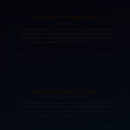
Regístrate
Carta para visa
Amplía Tu Alcance
Nuestro Equipo
Marcas presentes
Mezzanine
Bangkok
Planta de Exposición
Buscar
QUALSHINE TECHNOLOGY
Sé Patrocinador
Beijing
Stand: M203
Mezzanine
Pro Training
Qualshine tiene su sede en Shenzhen y está registrada
Mumbai
desde 2016 bajo la razón social Shenzhen Qing Hesheng
Centro de Recursos para
Technology Co., Ltd. Diseñamos y fabricamos diversos
tipos de pantallas LED para distintos m ...
Sydney (Integrate)
Expositores
Regístrate gratis
Exhibe con nosotros
Facebook
Instagram
Linkedin
Xchange
Youtube
WhatsApp
Representaciones de Audio
Stand: Demo Room 6, M704
Representaciones de Audio, fundada en 1987, desde
entonces se ha dedicado a ser una empresa distinguida y
conocida en el mundo del audio y video profesional y
residencial, por su calidad y servicio. C ...