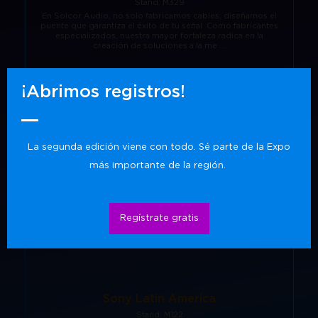
Stand: M329
En Solcor Audio, no solo fabricamos cables; diseñamos el
puente que garantiza el éxito de tu señal. Como fabricantes
especializados, nuestra mayor fortaleza radica en la
creación de soluciones a la me ...
¡Abrimos registros!
La segunda edición viene con todo. Sé parte de la Expo
Sonos Inc.
más importante de la región.
Stand: Demo Room 2
Regístrate gratis
Sony Latin America
Stand: M122