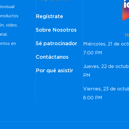
iovisual
Regístrate
 productos
ón, video,
Sobre Nosotros
rial,
Horar
Sé patrocinador
Miércoles, 21 de o
ventos en
7:00 PM
Contáctanos
Jueves, 22 de octu
Por qué asistir
PM
Viernes, 23 de oct
6:00 PM