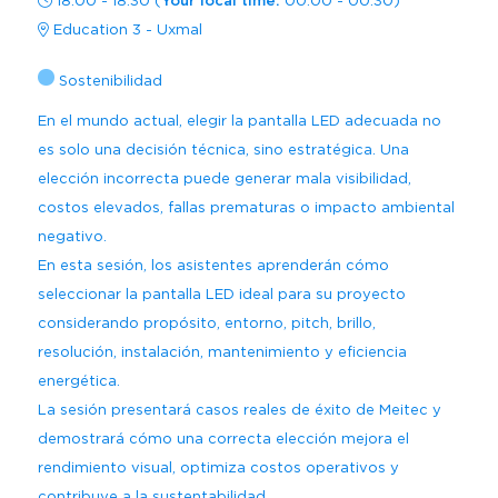
18:00 - 18:30
(
Your local time:
00:00
-
00:30
)
Regístrate
Carta para visa
Amplía Tu Alcance
Nuestro Equipo
Marcas presentes
Mezzanine
Education 3 - Uxmal
Bangkok
Planta de Exposición
Buscar
Sé Patrocinador
Sostenibilidad
Beijing
Mezzanine
Pro Training
En el mundo actual, elegir la pantalla LED adecuada no
Mumbai
Centro de Recursos para
es solo una decisión técnica, sino estratégica. Una
Sydney (Integrate)
Expositores
Regístrate gratis
elección incorrecta puede generar mala visibilidad,
costos elevados, fallas prematuras o impacto ambiental
Exhibe con nosotros
negativo.
En esta sesión, los asistentes aprenderán cómo
seleccionar la pantalla LED ideal para su proyecto
Facebook
Instagram
Linkedin
Xchange
Youtube
WhatsApp
considerando propósito, entorno, pitch, brillo,
resolución, instalación, mantenimiento y eficiencia
energética.
La sesión presentará casos reales de éxito de Meitec y
demostrará cómo una correcta elección mejora el
rendimiento visual, optimiza costos operativos y
contribuye a la sustentabilidad.