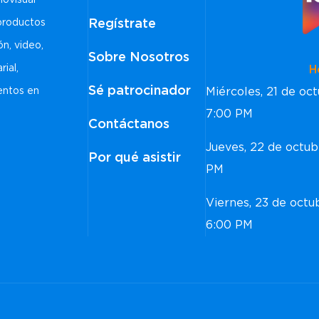
iovisual
Regístrate
 productos
ón, video,
Sobre Nosotros
rial,
Horar
Sé patrocinador
Miércoles, 21 de o
ventos en
7:00 PM
Contáctanos
Jueves, 22 de octu
Por qué asistir
PM
Viernes, 23 de oct
6:00 PM