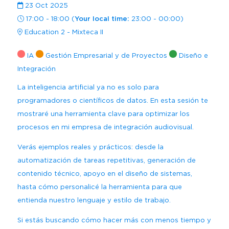
Regístrate
Carta para visa
Amplía Tu Alcance
Nuestro Equipo
Marcas presentes
23 Oct 2025
Mezzanine
Bangkok
17:00 - 18:00
(
Your local time:
23:00
-
00:00
)
Planta de Exposición
Buscar
Sé Patrocinador
Education 2 - Mixteca II
Beijing
Mezzanine
Pro Training
IA
Gestión Empresarial y de Proyectos
Diseño e
Mumbai
Centro de Recursos para
Integración
Sydney (Integrate)
Expositores
Regístrate gratis
La inteligencia artificial ya no es solo para
programadores o científicos de datos. En esta sesión te
Exhibe con nosotros
mostraré una herramienta clave para optimizar los
procesos en mi empresa de integración audiovisual.
Facebook
Instagram
Linkedin
Xchange
Youtube
WhatsApp
Verás ejemplos reales y prácticos: desde la
automatización de tareas repetitivas, generación de
contenido técnico, apoyo en el diseño de sistemas,
hasta cómo personalicé la herramienta para que
entienda nuestro lenguaje y estilo de trabajo.
Si estás buscando cómo hacer más con menos tiempo y