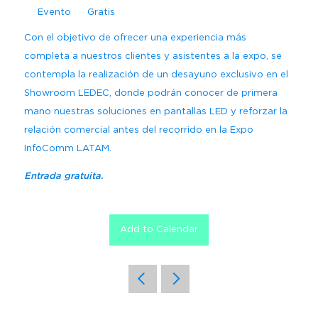
Regístrate
Carta para visa
Amplía Tu Alcance
Nuestro Equipo
Marcas presentes
Evento
Gratis
Mezzanine
Bangkok
Planta de Exposición
Con el objetivo de ofrecer una experiencia más
Buscar
Sé Patrocinador
Beijing
completa a nuestros clientes y asistentes a la expo, se
Mezzanine
Pro Training
contempla la realización de un desayuno exclusivo en el
Mumbai
Centro de Recursos para
Showroom LEDEC, donde podrán conocer de primera
Sydney (Integrate)
Expositores
Regístrate gratis
mano nuestras soluciones en pantallas LED y reforzar la
relación comercial antes del recorrido en la Expo
Exhibe con nosotros
InfoComm LATAM.
Entrada gratuita.
Facebook
Instagram
Linkedin
Xchange
Youtube
WhatsApp
Add to Calendar