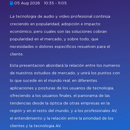
Regístrate
Carta para visa
Amplía Tu Alcance
Nuestro Equipo
Marcas presentes
05 Aug 2026
10:35 - 11:05
Mezzanine
Bangkok
Planta de Exposición
La tecnologia de audio y video profesional continúa
Buscar
Sé Patrocinador
Beijing
creciendo en popularidad, adopción e impacto
Mezzanine
Pro Training
económico, pero cuales son las soluciones cobran
Mumbai
Centro de Recursos para
popularidad en el mercado, y sobre todo, que
Sydney (Integrate)
Expositores
Regístrate gratis
necesidades o dolores específicos resuelven para el
cliente.
Exhibe con nosotros
Esta presentacion abordará la relación entre los numeros
de nuestros estudios de mercado, y unirá los puntos con
lo que sucede en el mundo real, en diferentes
Facebook
Instagram
Linkedin
Xchange
Youtube
WhatsApp
aplicaciones y posturas de los usuarios de tecnologia,
ofreciendo a los usuarios finales, el panorama de las
tendencias desde la óptica de otras empresas en la
región y en el resto del mundo, y a los profesionales AV,
el entendimiento y la relación entre la prioridad de los
clientes y la tecnologia AV.