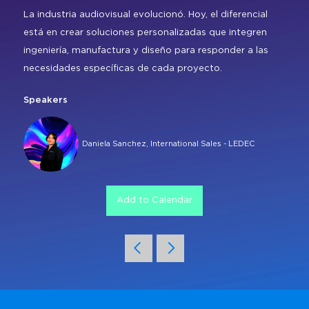
Regístrate
Carta para visa
Amplía Tu Alcance
Nuestro Equipo
Marcas presentes
La industria audiovisual evolucionó. Hoy, el diferencial
Mezzanine
Bangkok
está en crear soluciones personalizadas que integren
Planta de Exposición
Buscar
Sé Patrocinador
ingeniería, manufactura y diseño para responder a las
Beijing
Mezzanine
necesidades específicas de cada proyecto.
Pro Training
Mumbai
Centro de Recursos para
Speakers
Sydney (Integrate)
Expositores
Regístrate gratis
Exhibe con nosotros
Daniela Sanchez, International Sales - LEDEC
Facebook
Instagram
Linkedin
Xchange
Youtube
WhatsApp
Add to Calendar