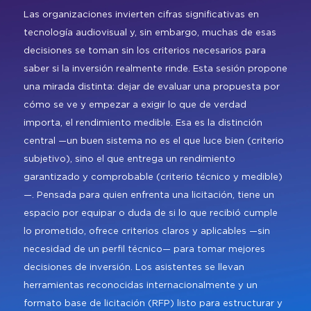
Regístrate
Carta para visa
Amplía Tu Alcance
Nuestro Equipo
Marcas presentes
Las organizaciones invierten cifras significativas en
Mezzanine
Bangkok
tecnología audiovisual y, sin embargo, muchas de esas
Planta de Exposición
Buscar
Sé Patrocinador
decisiones se toman sin los criterios necesarios para
Beijing
Mezzanine
saber si la inversión realmente rinde. Esta sesión propone
Pro Training
Mumbai
una mirada distinta: dejar de evaluar una propuesta por
Centro de Recursos para
cómo se ve y empezar a exigir lo que de verdad
Sydney (Integrate)
Expositores
Regístrate gratis
importa, el rendimiento medible. Esa es la distinción
central —un buen sistema no es el que luce bien (criterio
Exhibe con nosotros
subjetivo), sino el que entrega un rendimiento
garantizado y comprobable (criterio técnico y medible)
—. Pensada para quien enfrenta una licitación, tiene un
Facebook
Instagram
Linkedin
Xchange
Youtube
WhatsApp
espacio por equipar o duda de si lo que recibió cumple
lo prometido, ofrece criterios claros y aplicables —sin
necesidad de un perfil técnico— para tomar mejores
decisiones de inversión. Los asistentes se llevan
herramientas reconocidas internacionalmente y un
formato base de licitación (RFP) listo para estructurar y