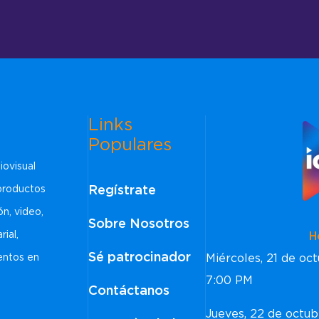
Links
Populares
iovisual
Regístrate
 productos
ón, video,
Sobre Nosotros
rial,
Horar
Sé patrocinador
Miércoles, 21 de o
ventos en
7:00 PM
Contáctanos
Jueves, 22 de octu