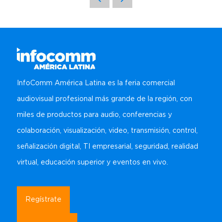
Regístrate
Carta para visa
Amplía Tu Alcance
Nuestro Equipo
Marcas presentes
Mezzanine
Bangkok
Planta de Exposición
Buscar
Sé Patrocinador
Beijing
Mezzanine
Pro Training
Mumbai
Centro de Recursos para
Sydney (Integrate)
Expositores
Regístrate gratis
InfoComm América Latina es la feria comercial
audiovisual profesional más grande de la región, con
Exhibe con nosotros
miles de productos para audio, conferencias y
colaboración, visualización, video, transmisión, control,
Facebook
Instagram
Linkedin
Xchange
Youtube
WhatsApp
señalización digital, TI empresarial, seguridad, realidad
virtual, educación superior y eventos en vivo.
Regístrate