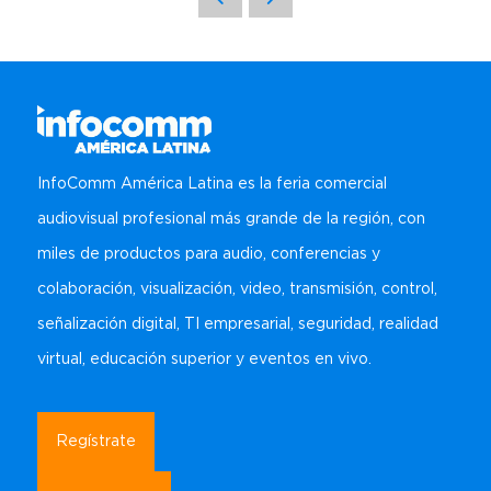
Regístrate
Carta para visa
Amplía Tu Alcance
Nuestro Equipo
Marcas presentes
Mezzanine
Bangkok
Planta de Exposición
Buscar
Sé Patrocinador
Beijing
Mezzanine
Pro Training
Mumbai
Centro de Recursos para
Sydney (Integrate)
Expositores
Regístrate gratis
InfoComm América Latina es la feria comercial
audiovisual profesional más grande de la región, con
Exhibe con nosotros
miles de productos para audio, conferencias y
colaboración, visualización, video, transmisión, control,
Facebook
Instagram
Linkedin
Xchange
Youtube
WhatsApp
señalización digital, TI empresarial, seguridad, realidad
virtual, educación superior y eventos en vivo.
Regístrate