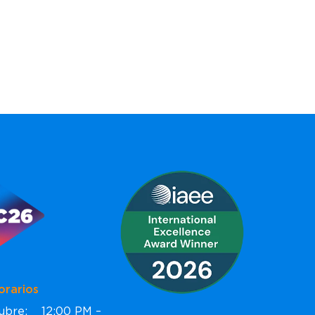
ios
ctubre: 12:00 PM –