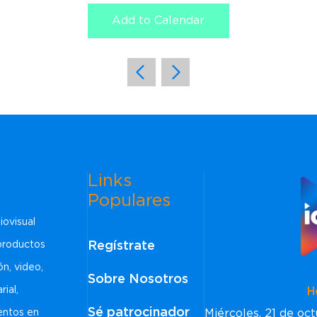
Add to Calendar
Links
Populares
iovisual
Regístrate
 productos
ón, video,
Sobre Nosotros
rial,
Horar
Sé patrocinador
Miércoles, 21 de o
ventos en