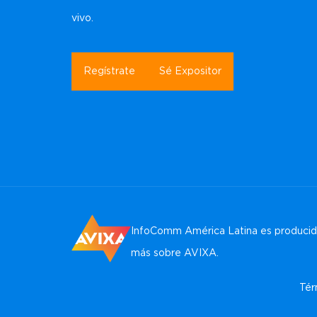
vivo.
Regístrate
Sé Expositor
InfoComm América Latina es producida
más sobre AVIXA
.
Tér