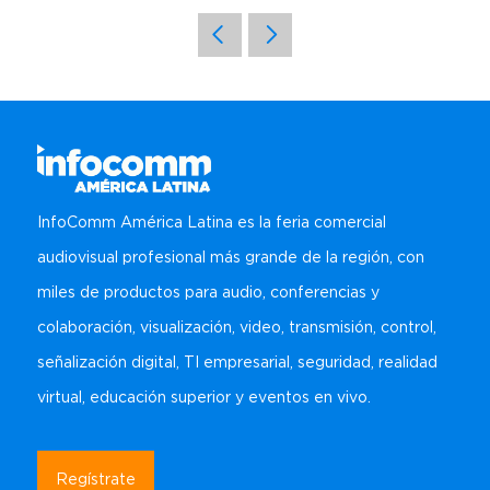
Regístrate
Carta para visa
Amplía Tu Alcance
Nuestro Equipo
Marcas presentes
Mezzanine
Bangkok
Planta de Exposición
Buscar
Sé Patrocinador
Beijing
Mezzanine
Pro Training
Mumbai
Centro de Recursos para
Sydney (Integrate)
Expositores
Regístrate gratis
InfoComm América Latina es la feria comercial
Exhibe con nosotros
audiovisual profesional más grande de la región, con
miles de productos para audio, conferencias y
Facebook
Instagram
Linkedin
Xchange
Youtube
WhatsApp
colaboración, visualización, video, transmisión, control,
señalización digital, TI empresarial, seguridad, realidad
virtual, educación superior y eventos en vivo.
Regístrate